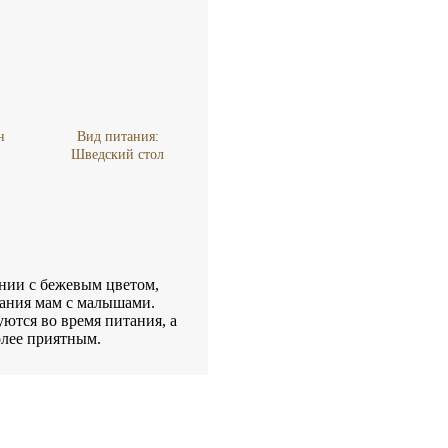
н
Вид питания:
Шведский стол
ании с бежевым цветом,
тания мам с малышами.
ются во время питания, а
олее приятным.