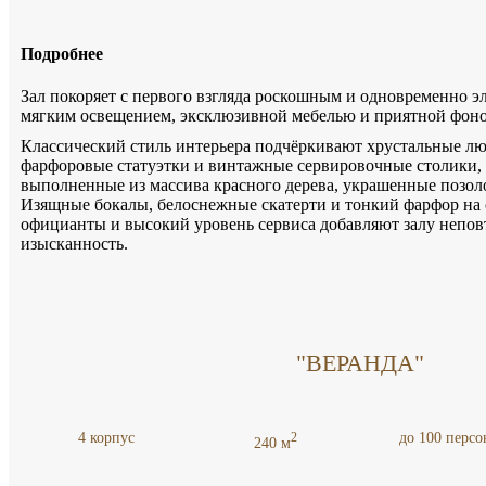
Подробнее
Зал покоряет с первого взгляда роскошным и одновременно э
мягким освещением, эксклюзивной мебелью и приятной фон
Классический стиль интерьера подчёркивают хрустальные л
фарфоровые статуэтки и винтажные сервировочные столики, 
выполненные из массива красного дерева, украшенные позоло
Изящные бокалы, белоснежные скатерти и тонкий фарфор на 
официанты и высокий уровень сервиса добавляют залу непо
изысканность.
"ВЕРАНДА"
4 корпус
до 100 персо
2
240 м