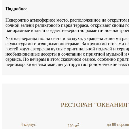
Подробнее
Невероятно атмосферное место, расположенное на открытом 
сочной зелени реликтового парка терраса, открывает своим 
панорамные виды и создает невероятно романтичное настроен
Уютная веранда полна света и воздуха, украшена живыми р
скульптурами и изящными люстрами. За круглыми столами с
гостей ждут авторская кухня с оригинальной подачей и серв
необыкновенные десерты в сочетании с приятной музыкой и
сервиса. По вечерам в этом сказочном оазисе, особенно прия
черноморскими закатами, дегустируя гастрономические изыс
РЕСТОРАН "ОКЕАНИЯ
4 корпус
до 80 персо
2
220 м