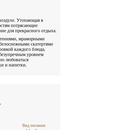
воздухе. Утопающая в
гостям потрясающие
ие для прекрасного отдыха.
астениями, мраморными
 белоснежными скатертями
ировкой каждого блюда,
 безупречным уровнем
тно любоваться
ки и напитки.
"
н
Вид питания: