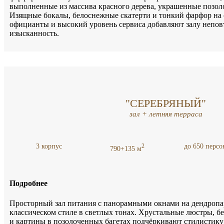
выполненные из массива красного дерева, украшенные позоло
Изящные бокалы, белоснежные скатерти и тонкий фарфор на 
официанты и высокий уровень сервиса добавляют залу непо
изысканность.
"СЕРЕБРЯНЫЙ"
зал + летняя терраса
3 корпус
до 650 персо
2
790+135 м
Подробнее
Просторный зал питания с панорамными окнами на дендропа
классическом стиле в светлых тонах. Хрустальные люстры, б
и картины в позолоченных багетах подчёркивают стилистику