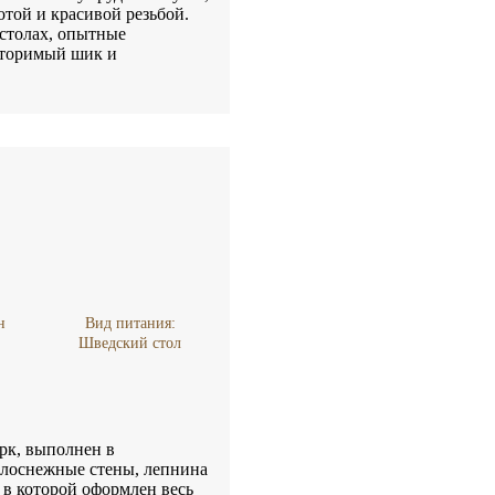
той и красивой резьбой.
столах, опытные
вторимый шик и
н
Вид питания:
Шведский стол
рк, выполнен в
елоснежные стены, лепнина
 в которой оформлен весь