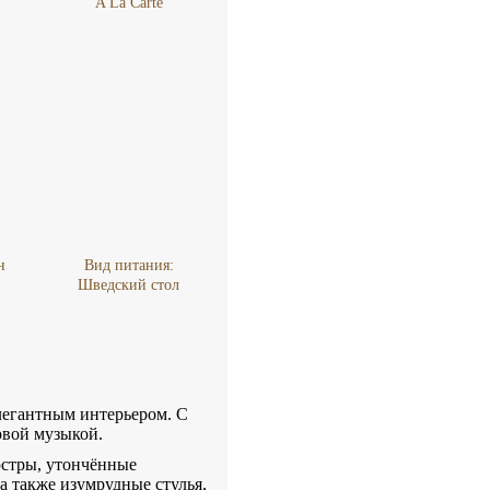
A La Carte
н
Вид питания:
Шведский стол
легантным интерьером. С
овой музыкой.
юстры, утончённые
а также изумрудные стулья,