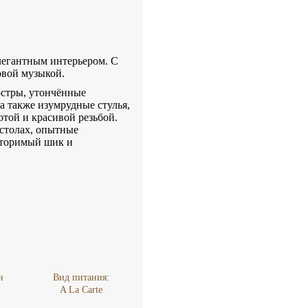
легантным интерьером. С
овой музыкой.
юстры, утончённые
а также изумрудные стулья,
той и красивой резьбой.
столах, опытные
вторимый шик и
н
Вид питания:
A La Carte