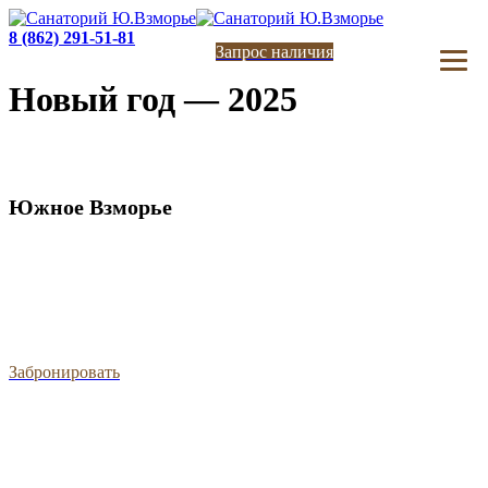
8 (862) 291-51-81
Запрос наличия
Новый год — 2025
Южное Взморье
Забронировать
Обращаем ваше внимание на то, что данный интернет-сайт носит исключительно информационный
характер и ни при каких условиях результаты расчетов не являются публичной офертой,
определяемой положениями статьи 437 Гражданского кодекса Российской Федерации. За
окончательным расчетом обращайтесь к нашим менеджерам. Данный ресурс является официальным
сайтом представительства партнера санатория. При оформлении сайта использована информация с
ресурса uvzmorie.ru