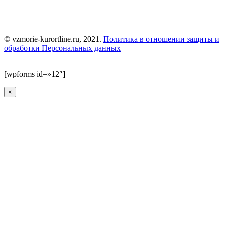
Проект ООО «Курортлайн» носит информационный характер, не является СМИ.
Данный сайт не является официальным сайтом объекта размещения.
© vzmorie-kurortline.ru, 2021.
Политика в отношении защиты и
обработки Персональных данных
[wpforms id=»12″]
×