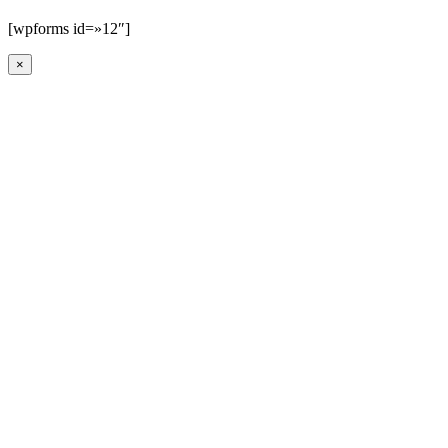
[wpforms id=»12″]
×