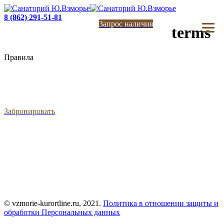
8 (862) 291-51-81
Запрос наличия
terms
Правила
Забронировать
Обращаем ваше внимание на то, что данный интернет-сайт носит исключительно информационный
характер и ни при каких условиях результаты расчетов не являются публичной офертой,
определяемой положениями статьи 437 Гражданского кодекса Российской Федерации. За
окончательным расчетом обращайтесь к нашим менеджерам. Данный ресурс является официальным
сайтом представительства партнера санатория. При оформлении сайта использована информация с
ресурса uvzmorie.ru
Проект ООО «Курортлайн» носит информационный характер, не является СМИ.
Данный сайт не является официальным сайтом объекта размещения.
© vzmorie-kurortline.ru, 2021.
Политика в отношении защиты и
обработки Персональных данных